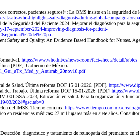
s correctos, pacientes seguros!»: La OMS insiste en la seguridad de l
e-it-safe-who-highlights-safe-diagnosis-during-global-campaign-for-pat
de la Seguridad del Paciente 2024: Mejorar el diagnóstico para la segu
day-17-september-2024-improving-diagnosis-for-patient-
0seguridad%20del%20pa...
 Patient Safety and Quality: An Evidence-Based Handbook for Nurses. Ag
formativa].
https://www.who.int/es/news-room/fact-sheets/detail/rabies
rrábica [PDF]. Gobierno de México.
inal_Gui_aTx_Med_y_Antirrab_20nov18.pdf
ral de Salud. Última reforma DOF 15-01-2026. [PDF].
https://www.di
ral del Trabajo. Última reforma DOF 15-01-2026. [PDF]
https://www.d
M-001-SSA-2023, Educación en salud. Para la organización y funcionam
=19/03/2024#gsc.tab=0
 orden del IMSS. Tiempo.com.mx.
https://www.tiempo.com.mx/crealo/gua
ico en residencias médicas: 27 mil lugares más en siete años. Consult
 Detección, diagnóstico y tratamiento de retinopatía del prematuro en e
f