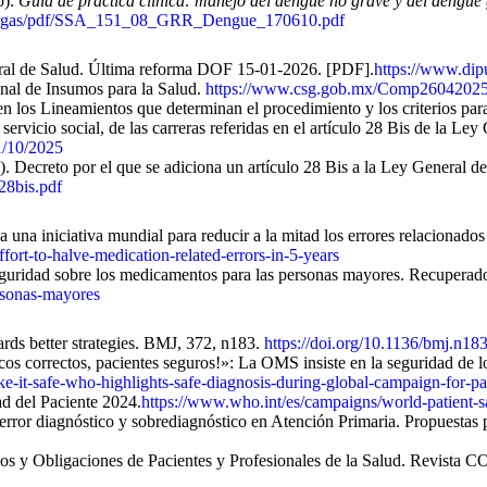
o).
Guía de práctica clínica: manejo del dengue no grave y del dengue 
escargas/pdf/SSA_151_08_GRR_Dengue_170610.pdf
ral de Salud. Última reforma DOF 15-01-2026. [PDF].
https://www.dip
nal de Insumos para la Salud.
https://www.csg.gob.mx/Comp26042025
en los Lineamientos que determinan el procedimiento y los criterios par
ervicio social, de las carreras referidas en el artículo 28 Bis de la Ley
1/10/2025
Decreto por el que se adiciona un artículo 28 Bis a la Ley General de 
28bis.pdf
una iniciativa mundial para reducir a la mitad los errores relacionado
ort-to-halve-medication-related-errors-in-5-years
seguridad sobre los medicamentos para las personas mayores. Recupera
rsonas-mayores
ards better strategies. BMJ, 372, n183.
https://doi.org/10.1136/bmj.n18
os correctos, pacientes seguros!»: La OMS insiste en la seguridad de 
e-it-safe-who-highlights-safe-diagnosis-during-global-campaign-for-pat
d del Paciente 2024.
https://www.who.int/es/campaigns/world-patient-s
rror diagnóstico y sobrediagnóstico en Atención Primaria. Propuestas pa
os y Obligaciones de Pacientes y Profesionales de la Salud. Revist