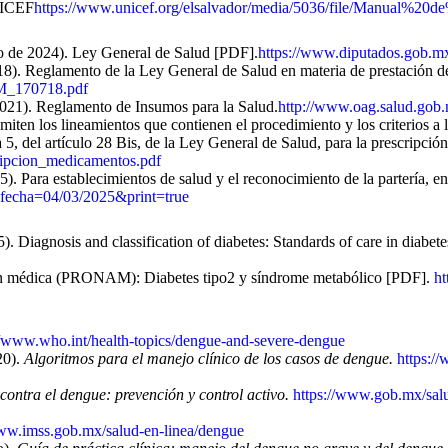
NICEF
https://www.unicef.org/elsalvador/media/5036/file/Manual%20
o de 2024). Ley General de Salud [PDF].
https://www.diputados.gob.m
8). Reglamento de la Ley General de Salud en materia de prestación d
M_170718.pdf
021). Reglamento de Insumos para la Salud.
http://www.oag.salud.gob
en los lineamientos que contienen el procedimiento y los criterios a l
 a 5, del artículo 28 Bis, de la Ley General de Salud, para la prescripci
ripcion_medicamentos.pdf
 establecimientos de salud y el reconocimiento de la partería, en l
fecha=04/03/2025&print=true
. Diagnosis and classification of diabetes: Standards of care in diab
ción médica (PRONAM): Diabetes tipo2 y síndrome metabólico [PDF].
ht
//www.who.int/health-topics/dengue-and-severe-dengue
20).
Algoritmos para el manejo clínico de los casos de dengue.
https:/
contra el dengue: prevención y control activo.
https://www.gob.mx/salud
www.imss.gob.mx/salud-en-linea/dengue