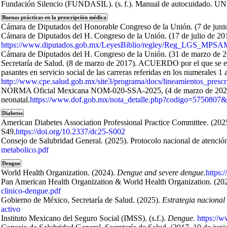
Fundación Silencio (FUNDASIL). (s. f.). Manual de autocuidado. U
Buenas prácticas en la prescripción médica
Cámara de Diputados del Honorable Congreso de la Unión. (7 de juni
Cámara de Diputados del H. Congreso de la Unión. (17 de julio de 201
https://www.diputados.gob.mx/LeyesBiblio/regley/Reg_LGS_MPSA
Cámara de Diputados del H. Congreso de la Unión. (31 de marzo de 2
Secretaría de Salud. (8 de marzo de 2017). ACUERDO por el que se emit
pasantes en servicio social de las carreras referidas en los numerales 1
http://www.cpe.salud.gob.mx/site3/programa/docs/lineamientos_presc
NORMA Oficial Mexicana NOM-020-SSA-2025, (4 de marzo de 2025). Para
neonatal.
https://www.dof.gob.mx/nota_detalle.php?codigo=5750807&
Diabetes
American Diabetes Association Professional Practice Committee. (2025)
S49.
https://doi.org/10.2337/dc25-S002
Consejo de Salubridad General. (2025). Protocolo nacional de aten
metabolico.pdf
Dengue
World Health Organization. (2024).
Dengue and severe dengue.
https:
Pan American Health Organization & World Health Organization. (20
clinico-dengue.pdf
Gobierno de México, Secretaría de Salud. (2025).
Estrategia nacional 
activo
Instituto Mexicano del Seguro Social (IMSS). (s.f.).
Dengue.
https://