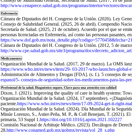
Consejo de Salubridad General, Secretaría de Salud. (2017, 10 de juni
http://www.cenaprece.salud.gob.mx/programas/interior/vectores/d
Enfermería
Cámara de Diputados del H. Congreso de la Unión. (2026). Ley Gene
Consejo de Salubridad General. (2025, 26 de abril). Compendio Nacio
Secretaría de Salud. (2025, 21 de octubre). Acuerdo por el que se emit
personas licenciadas en Enfermería, así como las personas pasantes, en s
https://www.dof.gob.mx/nota_detalle.php?codigo=5770458&fecha=2
Cámara de Diputados del H. Congreso de la Unión. (2012, 5 de marzo). 
http://www.cpe.salud.gob.mx/site3/programa/docs/decreto_adicion_art
Medicamentos
Organización Mundial de la Salud. (2017, 29 de marzo). La OMS lanza 
https://www.who.int/es/news/item/29- 03-2017-who-launches-global-eff
Administración de Alimentos y Drogas [FDA]. (s. f.). 5 consejos de 
espanol/5- consejos-de-seguridad-sobre-los-medicamentos-para-las-pe
Profesional de la salud. Diagnóstico seguro. Clave para una atención con calidad
Dixon, J. (2021). Improving the quality of care in health systems: Tow
Organización Mundial de la Salud. (2024, 17 septiembre). «¡Diagnóstic
paciente.
https://www.who.int/es/news/item/17-09-2024-get-it-right-mak
Organización Mundial de la Salud. (2024). Día Mundial de la Segurida
Minúe Lorenzo, S., Astier-Peña, M. P., & Coll Benejam, T. (2021). El e
primaria, 53 Suppl 1.
https://doi.org/10.1016/j.aprim.2021.102227
Comisión Nacional de Arbitraje Médico. (2023). Decálogos de Derech
28.
http://www.conamed.gob.mx/gobmx/revista/vol_28_s.php