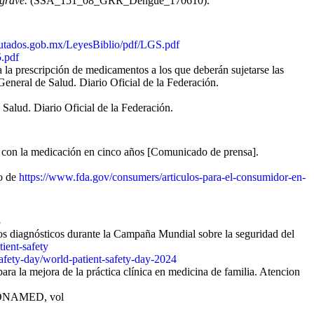
grave.
(SSA_151_08_GRR_Dengue_170610).
utados.gob.mx/LeyesBiblio/pdf/LGS.pdf
.pdf
a la prescripción de medicamentos a los que deberán sujetarse las
 General de Salud. Diario Oficial de la Federación.
Salud. Diario Oficial de la Federación.
s con la medicación en cinco años [Comunicado de prensa].
do de
https://www.fda.gov/consumers/articulos-para-el-consumidor-en-
3
los diagnósticos durante la Campaña Mundial sobre la seguridad del
ient-safety
afety-day/world-patient-safety-day-2024
ra la mejora de la práctica clínica en medicina de familia. Atencion
a CONAMED, vol