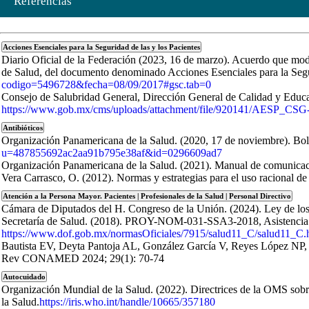
Referencias
Acciones Esenciales para la Seguridad de las y los Pacientes
Diario Oficial de la Federación (2023, 16 de marzo). Acuerdo que modif
de Salud, del documento denominado Acciones Esenciales para la Segu
codigo=5496728&fecha=08/09/2017#gsc.tab=0
Consejo de Salubridad General, Dirección General de Calidad y Educac
https://www.gob.mx/cms/uploads/attachment/file/920141/AESP_C
Antibióticos
Organización Panamericana de la Salud. (2020, 17 de noviembre). Bolet
u=487855692ac2aa91b795e38af&id=0296609ad7
Organización Panamericana de la Salud. (2021). Manual de comunicació
Vera Carrasco, O. (2012). Normas y estrategias para el uso racional de 
Atención a la Persona Mayor. Pacientes | Profesionales de la Salud | Personal Directivo
Cámara de Diputados del H. Congreso de la Unión. (2024). Ley de lo
Secretaría de Salud. (2018). PROY-NOM-031-SSA3-2018, Asistencia socia
https://www.dof.gob.mx/normasOficiales/7915/salud11_C/salud11_C.
Bautista EV, Deyta Pantoja AL, González García V, Reyes López NP, S
Rev CONAMED 2024; 29(1): 70-74
Autocuidado
Organización Mundial de la Salud. (2022). Directrices de la OMS sobre
la Salud.
https://iris.who.int/handle/10665/357180