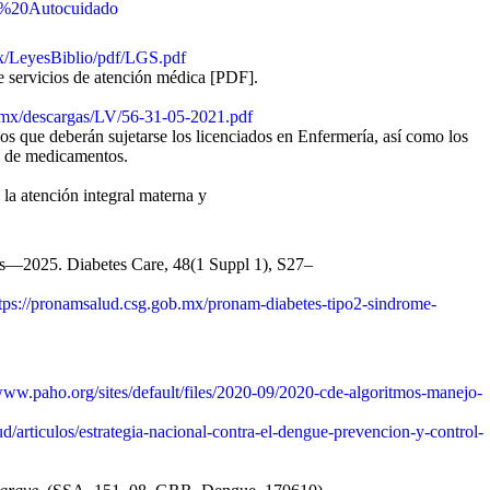
de%20Autocuidado
x/LeyesBiblio/pdf/LGS.pdf
e servicios de atención médica [PDF].
.mx/descargas/LV/56-31-05-2021.pdf
os que deberán sujetarse los licenciados en Enfermería, así como los
ón de medicamentos.
a atención integral materna y
etes—2025. Diabetes Care, 48(1 Suppl 1), S27–
tps://pronamsalud.csg.gob.mx/pronam-diabetes-tipo2-sindrome-
/www.paho.org/sites/default/files/2020-09/2020-cde-algoritmos-manejo-
/articulos/estrategia-nacional-contra-el-dengue-prevencion-y-control-