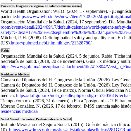
Pacientes. Diagnóstico seguro. Tu salud en buenas manos
World Health Organization: WHO. (2024, 17 septiembre). «¡Diagnóstico
paciente.
https://www.who.int/es/news/item/17-09-2024-get-it-right-mak
Organización Mundial de la Salud. (2024, 17 septiembre). Día Mundial 
room/events/detail/2024/09/17/default-calendar/world-patient-safety-
safety#:~:text=17%20de%20septiembre%20de%202024,para%20la%2
Mitchell, P. H. (2008). Defining patient safety and quality care. En
(US).
https://pubmed.ncbi.nlm.nih.gov/21328780/
Rabia
Organización Mundial de la Salud. (2024, 5 de junio). Rabia [Ficha in
Secretaría de Salud. (2018, 20 de noviembre). Guía Tx médica y anti
https://www.gob.mx/cms/uploads/attachment/file/413804/Versi_n_F
Residencias Médicas
Cámara de Diputados del H. Congreso de la Unión. (2026). Ley Gene
Cámara de Diputados del H. Congreso de la Unión. (2026). Ley Fede
Secretaría de Salud. (2024, 19 de marzo). Norma Oficial Mexicana NO
médica.
https://dof.gob.mx/nota_detalle.php?codigo=5720561&fecha
Tiempo.com.mx. (2026, 31 de enero). ¿Fin a "postguardias"? Filtran
Moreno González, N. (2026, 17 de febrero). IMSS anuncia salto histór
residencias-medicas/
Salud Visual. Pacientes | Profesionales de la Salud
Instituto Mexicano del Seguro Social. (2015). Guía de práctica clínica:
10).
https://www.imss.gob.mx/sites/all/statics/guiasclinicas/281GER.pd