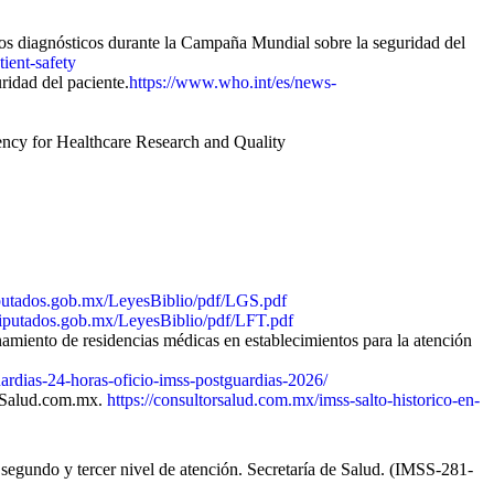
os diagnósticos durante la Campaña Mundial sobre la seguridad del
ient-safety
ridad del paciente.
https://www.who.int/es/news-
ency for Healthcare Research and Quality
putados.gob.mx/LeyesBiblio/pdf/LGS.pdf
iputados.gob.mx/LeyesBiblio/pdf/LFT.pdf
iento de residencias médicas en establecimientos para la atención
rdias-24-horas-oficio-imss-postguardias-2026/
orSalud.com.mx.
https://consultorsalud.com.mx/imss-salto-historico-en-
l segundo y tercer nivel de atención. Secretaría de Salud. (IMSS-281-